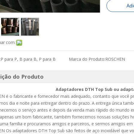
Adi
har com:
:
P para P, B para B, P para B
Marca do Produto:
ROSCHEN
ição do Produto
Adaptadores DTH Top Sub ou adapt
 é o fabricante e fornecedor mais adequado, contanto que você pre
mos dia e noite para entregar dentro do prazo. A entrega única tam
necemos o serviço antes e depois da venda mais rápido do mundo em
apenas um bom fabricante, também fornecemos nossas soluções hon
ma família e procuramos amigos e parceiros, e sermos amigos em p
 Os adaptadores DTH Top Sub são feitos de aço inoxidável que voc