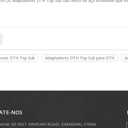
 Os adaptadores DTH Top Sub são feitos de aço inoxidável que voc
dores DTH Top Sub
Adaptadores DTH Top Sub para DTH
A
ATE-NOS
cionar: 65 EAST XINHUAN ROAD, SHANGHAI, CHINA