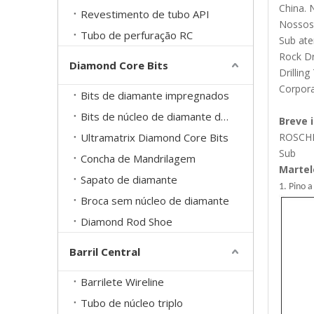
China. 
Revestimento de tubo API
Nossos 
Tubo de perfuração RC
Sub ate
Rock Dr
Diamond Core Bits
Drillin
Corpora
Bits de diamante impregnados
Bits de núcleo de diamante definidos para superfície
Breve 
Ultramatrix Diamond Core Bits
ROSCHE
Sub
Concha de Mandrilagem
Martel
Sapato de diamante
1. Pino a
Broca sem núcleo de diamante
Diamond Rod Shoe
Barril Central
Barrilete Wireline
Tubo de núcleo triplo