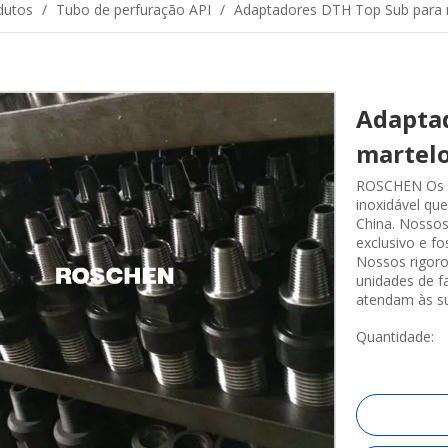
dutos
/
Tubo de perfuração API
/
Adaptadores DTH Top Sub para
Adapta
martel
ROSCHEN Os a
inoxidável qu
China. Nosso
exclusivo e fo
Nossos rigoro
unidades de 
atendam às su
Quantidade: