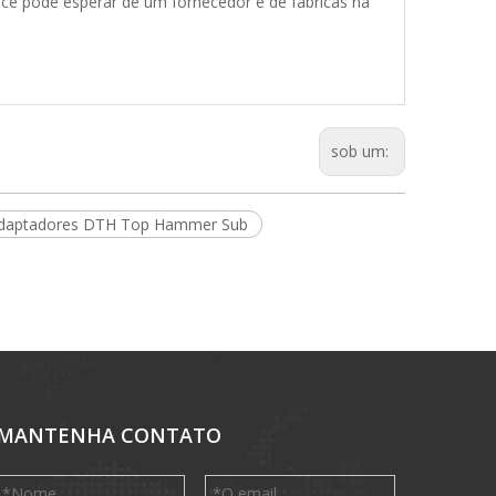
ê pode esperar de um fornecedor e de fábricas na
sob um:
daptadores DTH Top Hammer Sub
MANTENHA CONTATO