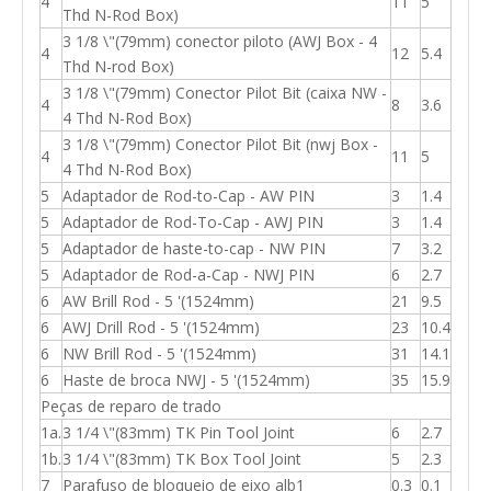
4
11
5
Thd N-Rod Box)
3 1/8 \"(79mm) conector piloto (AWJ Box - 4
4
12
5.4
Thd N-rod Box)
3 1/8 \"(79mm) Conector Pilot Bit (caixa NW -
4
8
3.6
4 Thd N-Rod Box)
3 1/8 \"(79mm) Conector Pilot Bit (nwj Box -
4
11
5
4 Thd N-Rod Box)
5
Adaptador de Rod-to-Cap - AW PIN
3
1.4
5
Adaptador de Rod-To-Cap - AWJ PIN
3
1.4
5
Adaptador de haste-to-cap - NW PIN
7
3.2
5
Adaptador de Rod-a-Cap - NWJ PIN
6
2.7
6
AW Brill Rod - 5 '(1524mm)
21
9.5
6
AWJ Drill Rod - 5 '(1524mm)
23
10.4
6
NW Brill Rod - 5 '(1524mm)
31
14.1
6
Haste de broca NWJ - 5 '(1524mm)
35
15.9
Peças de reparo de trado
1a.
3 1/4 \"(83mm) TK Pin Tool Joint
6
2.7
1b.
3 1/4 \"(83mm) TK Box Tool Joint
5
2.3
7
Parafuso de bloqueio de eixo alb1
0.3
0.1