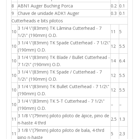
8
ABN1 Auger Buching Porca
0.2
0.1
9
Chave de unidade ADK1 Auger
0.3
0.1
Cutterheads e bits pilotos
3 1/4 \"(83mm) TK Lâmina Cutterhead - 7
10
11
5
1/2\" (190mm) O.D.
3 1/4 \"(83mm) TK Spade Cutterhead - 7 1/2\"
10
12
5.5
(190mm) O.D.
3 1/4 \"(83mm) TK Blade / Bullet Cutterhead -
10
14
6.4
7 1/2\" (190mm) O.D.
3 1/4 \"(83mm) TK Spade / Cutterhead - 7
10
12
5.5
1/2\" (190mm) O.D.
3 1/4 \"(83mm) TK Bullet Cutterhead - 7 1/2\"
10
12
5.5
(190mm) O.D.
3 1/4 \"(83mm) TK 5-T Cutterhead - 7 1/2\"
10
–
–
(190mm) O.D.
3 1/8 \"(79mm) piloto piloto de ápice, pino de
11
2.5
1.3
n-haste 4 thrd
3 1/8 \"(79mm) piloto piloto de bala, 4-thrd
11
5
2.3
pino n-haste