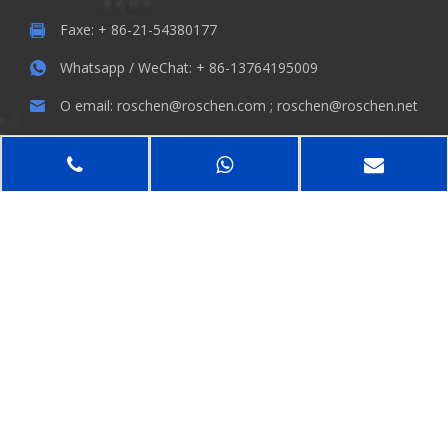
Faxe: + 86-21-54380177
Whatsapp / WeChat: + 86-13764195009
O email:
roschen@roschen.com
;
roschen@roschen.net
LÍDERES DE EQUIPE DE VENDAS
Dr.Robert Roschen / Bill / Phiger / Rebecca
MANTENHA CONTATO