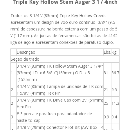
Triple Key Hollow Stem Auger 3 1 / 4inch
Todos os 3 1/4 \"(83mm) Triple Key Hollow Creeds
apresentam um design de voo duro contínuo, 3/8\" (9,5
mm) de espessura na borda externa com um passo de 5
\"(117 mm). As juntas de ferramentas são feitas de 4142
liga de aço e apresentam conexões de parafuso duplo.
Descrição
Lbs.
Kg.
Seção de trado
3 1/4 \"(83mm) TK Hollow Stem Auger 3 1/4\"
1
(83mm) I.D. x 6 5/8 \"(169mm) O.D. x 5
81
36.7
'(1525mm)
3 1/4 \"(83mm) Tampa de unidade de TK com
2
21
9.5
1 5/8\" (41mm) Hex Pin
3 1/4 \"(83mm) TK Drive Cap com 2\" (51mm)
2
25
11.3
Hex Pin
# 3 porca e parafuso para adaptador de
3
0.9
0.4
haste-to-cap
3 1/8 \"(79mm) Conector Pilot Bit (AW Box - 4