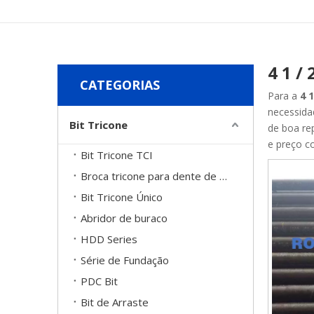
4 1 /
CATEGORIAS
Para a
4 1
necessida
Bit Tricone
de boa re
e preço c
Bit Tricone TCI
Broca tricone para dente de moinho
Bit Tricone Único
Abridor de buraco
HDD Series
Série de Fundação
PDC Bit
Bit de Arraste