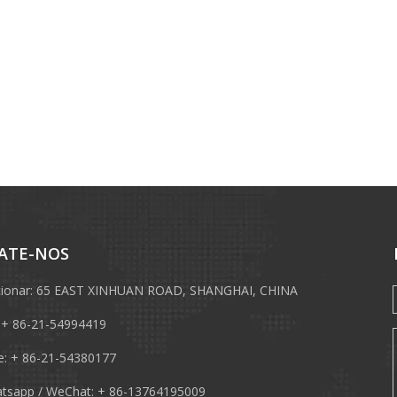
ATE-NOS
cionar: 65 EAST XINHUAN ROAD, SHANGHAI, CHINA
: + 86-21-54994419
e: + 86-21-54380177
tsapp / WeChat: + 86-13764195009